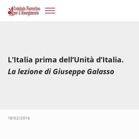
Passa al contenuto principale
Skip to after header navigation
Skip to site footer
Menu
Risorgimento Firenze
Il sito del Comitato Fiorentino per il Risorgimento.
L’Italia prima dell’Unità d’Italia.
La lezione di Giuseppe Galasso
18/02/2016