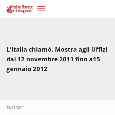
Passa al contenuto principale
Skip to after header navigation
Skip to site footer
Menu
Risorgimento Firenze
Il sito del Comitato Fiorentino per il Risorgimento.
L’Italia chiamò. Mostra agli Uffizi
dal 12 novembre 2011 fino a15
gennaio 2012
18/11/2011