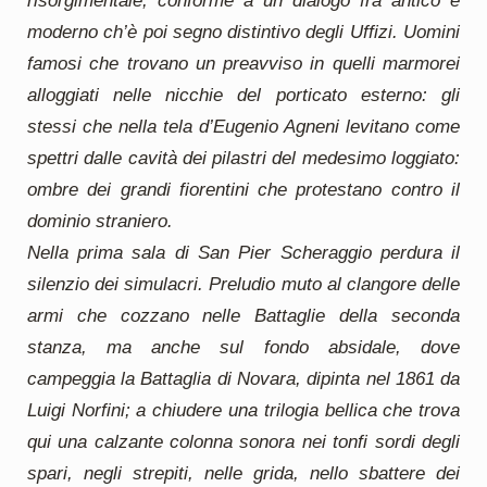
risorgimentale; conforme a un dialogo fra antico e
moderno ch’è poi segno distintivo degli Uffizi. Uomini
famosi che trovano un preavviso in quelli marmorei
alloggiati nelle nicchie del porticato esterno: gli
stessi che nella tela d’Eugenio Agneni levitano come
spettri dalle cavità dei pilastri del medesimo loggiato:
ombre dei grandi fiorentini che protestano contro il
dominio straniero.
Nella prima sala di San Pier Scheraggio perdura il
silenzio dei simulacri. Preludio muto al clangore delle
armi che cozzano nelle Battaglie della seconda
stanza, ma anche sul fondo absidale, dove
campeggia la Battaglia di Novara, dipinta nel 1861 da
Luigi Norfini; a chiudere una trilogia bellica che trova
qui una calzante colonna sonora nei tonfi sordi degli
spari, negli strepiti, nelle grida, nello sbattere dei