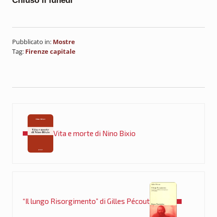
Chiuso il lunedì
Pubblicato in:
Mostre
Tag:
Firenze capitale
Post precedente:
Vita e morte di Nino Bixio
Post successivo:
“Il lungo Risorgimento” di Gilles Pécout