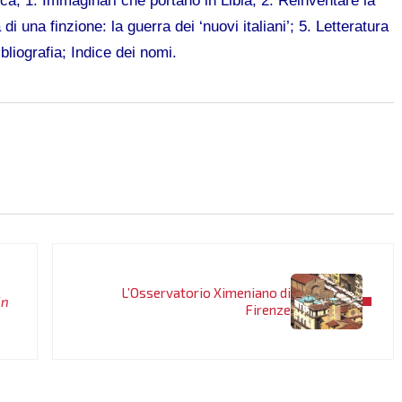
rca; 1. Immaginari che portano in Libia; 2. Reinventare la
di una finzione: la guerra dei ‘nuovi italiani’; 5. Letteratura
bliografia; Indice dei nomi.
Post successivo:
L’Osservatorio Ximeniano di
in
Firenze