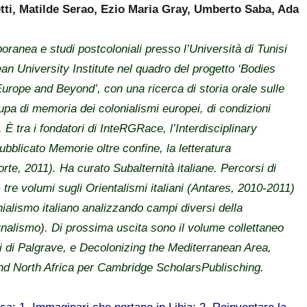
ti, Matilde Serao, Ezio Maria Gray, Umberto Saba, Ada
ranea e studi postcoloniali presso l’Università di Tunisi
n University Institute nel quadro del progetto ‘Bodies
rope and Beyond’, con una ricerca di storia orale sulle
upa di memoria dei colonialismi europei, di condizioni
 È tra i fondatori di InteRGRace, l’Interdisciplinary
licato Memorie oltre confine, la letteratura
rte, 2011). Ha curato Subalternità italiane. Percorsi di
, tre volumi sugli Orientalismi italiani (Antares, 2010-2011)
nialismo italiano analizzando campi diversi della
ornalismo). Di prossima uscita sono il volume collettaneo
i di Palgrave, e Decolonizing the Mediterranean Area,
and North Africa per Cambridge ScholarsPublisching.