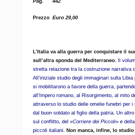
Pag.
442
Prezzo
Euro 29,00
L’Italia va alla guerra per conquistare il s
sull’altra sponda del Mediterraneo
. Il volu
stretta relazione tra la costruzione narrativa de
All’iniziale studio degli immaginari sulla Libi
si mobilitarono a favore della guerra, partendo
all’Impero romano, al Risorgimento, al mito d
attraverso lo studio delle omelie funebri per 
dal buon soldato al figlio della patria. Un altr
sul conflitto, del «
Corriere dei Piccoli
» e dell
piccoli italiani.
Non manca, infine, lo studio 