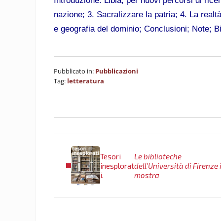
Introduzione. Libia, per nuovi percorsi di rice
nazione; 3. Sacralizzare la patria; 4. La realtà 
e geografia del dominio; Conclusioni; Note; Bi
Pubblicato in:
Pubblicazioni
Tag:
letteratura
Post precedente:
Tesori
Le biblioteche
inesplorat
dell’Università di Firenze 
i.
mostra