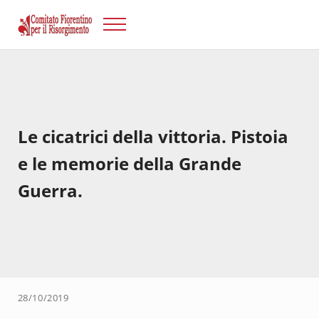
Passa al contenuto principale
Skip to after header navigation
Skip to site footer
Menu
Risorgimento Firenze
Il sito del Comitato Fiorentino per il Risorgimento.
Le cicatrici della vittoria. Pistoia
e le memorie della Grande
Guerra.
28/10/2019