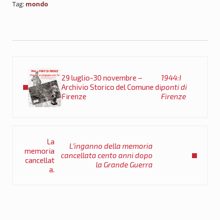
Tag:
mondo
Post precedente:
29 luglio-30 novembre –
1944:I
Archivio Storico del Comune di
ponti di
Firenze
Firenze
Post successivo:
La
L’inganno della memoria
memoria
cancellata cento anni dopo
cancellat
la Grande Guerra
a.