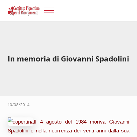
Passa al contenuto principale
Skip to after header navigation
Skip to site footer
Menu
Risorgimento Firenze
Il sito del Comitato Fiorentino per il Risorgimento.
In memoria di Giovanni Spadolini
10/08/2014
Il 4 agosto del 1984 moriva Giovanni
Spadolini e nella ricorrenza dei venti anni dalla sua