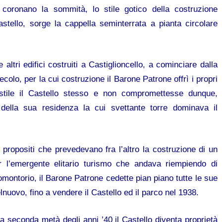
 coronano la sommità, lo stile gotico della costruzione
Castello, sorge la cappella seminterrata a pianta circolare
altri edifici costruiti a Castiglioncello, a cominciare dalla
colo, per la cui costruzione il Barone Patrone offrì i propri
 stile il Castello stesso e non compromettesse dunque,
 della sua residenza la cui svettante torre dominava il
i propositi che prevedevano fra l’altro la costruzione di un
r l’emergente elitario turismo che andava riempiendo di
romontorio, il Barone Patrone cedette pian piano tutte le sue
lnuovo, fino a vendere il Castello ed il parco nel 1938.
lla seconda metà degli anni ’40 il Castello diventa proprietà