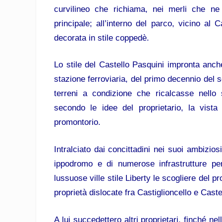
curvilineo che richiama, nei merli che ne
principale; all’interno del parco, vicino al 
decorata in stile coppedè.
Lo stile del Castello Pasquini impronta anche 
stazione ferroviaria, del primo decennio del se
terreni a condizione che ricalcasse nello
secondo le idee del proprietario, la vista
promontorio.
Intralciato dai concittadini nei suoi ambizios
ippodromo e di numerose infrastrutture pe
lussuose ville stile Liberty le scogliere del p
proprietà dislocate fra Castiglioncello e Caste
A lui succedettero altri proprietari, finché ne