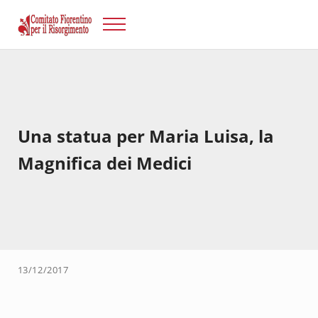
Passa al contenuto principale
Skip to after header navigation
Skip to site footer
Menu
Risorgimento Firenze
Il sito del Comitato Fiorentino per il Risorgimento.
Una statua per Maria Luisa, la
Magnifica dei Medici
13/12/2017