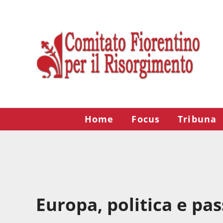
Passa al contenuto principale
Skip to after header navigation
Skip to site footer
Risorgimento Firenze
Il sito del Comitato Fiorentino per il Risorgimento.
Home
Focus
Tribuna
Europa, politica e pa