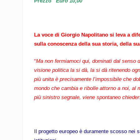
Prezzo
Euro 10,00
La voce di Giorgio Napolitano si leva a di
sulla conoscenza della sua storia, della su
“
Ma non fermiamoci qui, dominati dal senso de
visione politica la si dà, la si dà ritenendo o
più unita è precisamente l’impossibile che dob
mondo che cambia e ribolle attorno a noi, al
più sinistro segnale, viene spontaneo chiede
I
l progetto europeo è duramente scosso nei suo