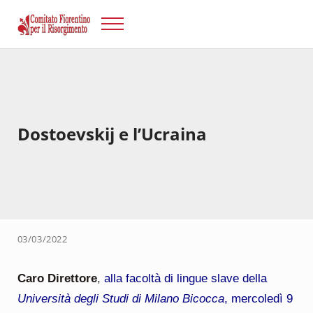
Passa al contenuto principale
Skip to after header navigation
Skip to site footer
Menu
Risorgimento Firenze
Il sito del Comitato Fiorentino per il Risorgimento.
Dostoevskij e l’Ucraina
03/03/2022
Caro Direttore
,
alla facoltà di lingue slave della
Università degli Studi di Milano Bicocca
, mercoledì 9