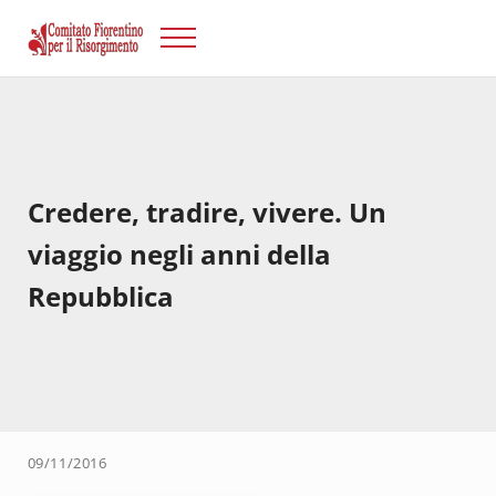
Passa al contenuto principale
Skip to after header navigation
Skip to site footer
Menu
Risorgimento Firenze
Il sito del Comitato Fiorentino per il Risorgimento.
Credere, tradire, vivere. Un
viaggio negli anni della
Repubblica
09/11/2016