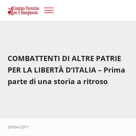
Passa al contenuto principale
Skip to after header navigation
Skip to site footer
Menu
Risorgimento Firenze
Il sito del Comitato Fiorentino per il Risorgimento.
COMBATTENTI DI ALTRE PATRIE
PER LA LIBERTÀ D’ITALIA – Prima
parte di una storia a ritroso
29/04/2011