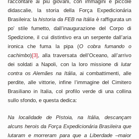
raccontare ai più giovani, con immagini e piccole
didascalie, la storia della Força Expedicionária
Brasileira: la
historia da FEB na It
á
lia
è raffigurata un
po’ stile fumetto, dall’inaugurazione del Corpo di
Spedizione, il cui distintivo era un serpente dall’aria
ironica che fuma la pipa (
O cobra fumando o
cachimbo
)
[3]
, alla traversata dell’Oceano, all’arrivo
dei soldati a Napoli, con la loro missione di
lutar
contra os Alem
ã
es na It
á
lia
, ai combattimenti, alle
perdite, alle vittorie, infine l’immagine del Cimitero
Brasiliano in Italia, col profilo verde di una collina
sullo sfondo, e questa dedica:
Na localidade de Pistoia, na It
á
lia, descançam
alcuns herois da Força Expedicion
á
ria Brasileira que
lutaram e morreram para que a Liberdade –maior