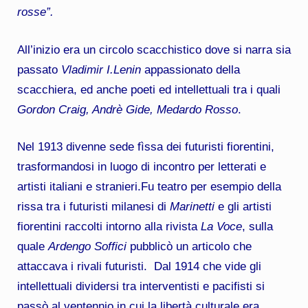
rosse”.
All’inizio era un circolo scacchistico dove si narra sia
passato
Vladimir I.Lenin
appassionato della
scacchiera, ed anche poeti ed intellettuali tra i quali
Gordon Craig, Andrè Gide, Medardo Rosso
.
Nel 1913 divenne sede fìssa dei futuristi fiorentini,
trasformandosi in luogo di incontro per letterati e
artisti italiani e stranieri.Fu teatro per esempio della
rissa tra i futuristi milanesi di
Marinetti
e gli artisti
fiorentini raccolti intorno alla rivista
La Voce
, sulla
quale
Ardengo Soffici
pubblicò un articolo che
attaccava i rivali futuristi. Dal 1914 che vide gli
intellettuali dividersi tra interventisti e pacifisti si
passò al ventennio in cui la libertà culturale era