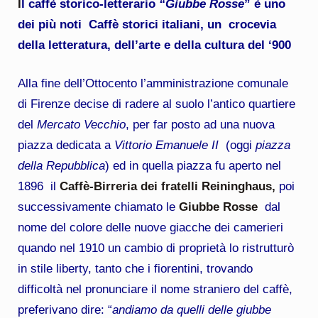
I
l caffè storico-letterario
“Giubbe Rosse
” è uno
dei più noti Caffè storici italiani, un crocevia
della letteratura, dell’arte e della cultura del ‘900
Alla fine dell’Ottocento l’amministrazione comunale
di Firenze decise di radere al suolo l’antico quartiere
del
Mercato Vecchio
, per far posto ad una nuova
piazza dedicata a
Vittorio Emanuele II
(oggi
piazza
della Repubblica
) ed in quella piazza fu aperto nel
1896 il
Caffè-Birreria dei fratelli Reininghaus,
poi
successivamente chiamato le
Giubbe Rosse
dal
nome del colore delle nuove giacche dei camerieri
quando nel 1910 un cambio di proprietà lo ristrutturò
in stile liberty, tanto che i fiorentini, trovando
difficoltà nel pronunciare il nome straniero del caffè,
preferivano dire: “
andiamo da quelli delle giubbe