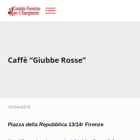
Passa al contenuto principale
Skip to after header navigation
Skip to site footer
Menu
Risorgimento Firenze
Il sito del Comitato Fiorentino per il Risorgimento.
Caffè “Giubbe Rosse”
12/04/2019
Piazza della Repubblica 13/14r
Firenze