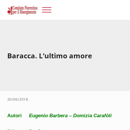
Passa al contenuto principale
Skip to after header navigation
Skip to site footer
Menu
Risorgimento Firenze
Il sito del Comitato Fiorentino per il Risorgimento.
Baracca. L’ultimo amore
20/06/2018
Autori
Eugenio Barbera – Domizia Carafòli