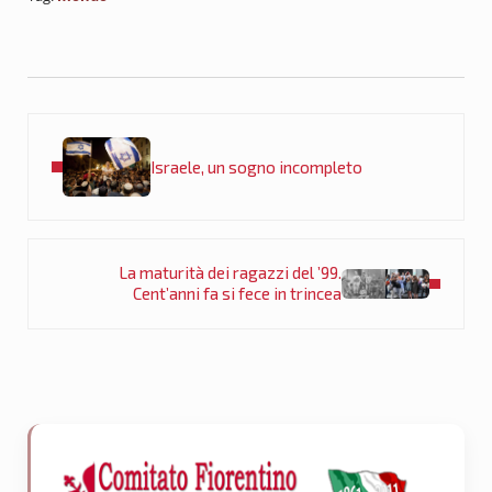
Post precedente:
Israele, un sogno incompleto
Post successivo:
La maturità dei ragazzi del ’99.
Cent’anni fa si fece in trincea
Sidebar