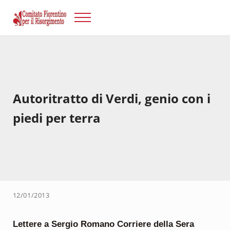
Passa al contenuto principale
Skip to after header navigation
Skip to site footer
Menu
Risorgimento Firenze
Il sito del Comitato Fiorentino per il Risorgimento.
Autoritratto di Verdi, genio con i
piedi per terra
12/01/2013
Lettere a Sergio Romano Corriere della Sera