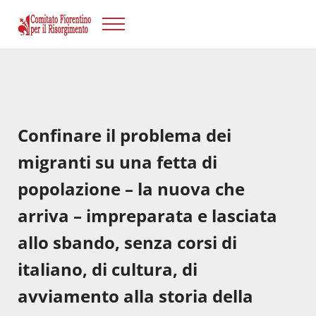
Passa al contenuto principale
Skip to after header navigation
Skip to site footer
Menu
Risorgimento Firenze
Il sito del Comitato Fiorentino per il Risorgimento.
Confinare il problema dei
migranti su una fetta di
popolazione – la nuova che
arriva – impreparata e lasciata
allo sbando, senza corsi di
italiano, di cultura, di
avviamento alla storia della