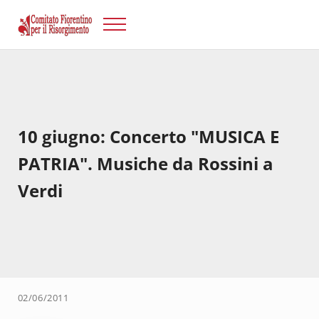
Passa al contenuto principale
Skip to after header navigation
Skip to site footer
Menu
Risorgimento Firenze
Il sito del Comitato Fiorentino per il Risorgimento.
10 giugno: Concerto "MUSICA E
PATRIA". Musiche da Rossini a
Verdi
02/06/2011