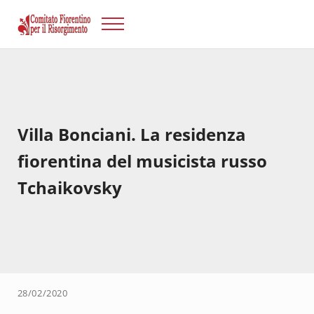
Passa al contenuto principale
Skip to after header navigation
Skip to site footer
Menu
Risorgimento Firenze
Il sito del Comitato Fiorentino per il Risorgimento.
Villa Bonciani. La residenza
fiorentina del musicista russo
Tchaikovsky
28/02/2020