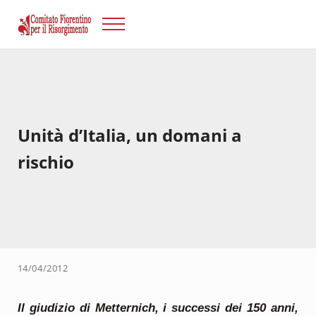
Passa al contenuto principale
Skip to after header navigation
Skip to site footer
Menu
Risorgimento Firenze
Il sito del Comitato Fiorentino per il Risorgimento.
Unità d’Italia, un domani a
rischio
14/04/2012
Il giudizio di Metternich, i successi dei 150 anni,