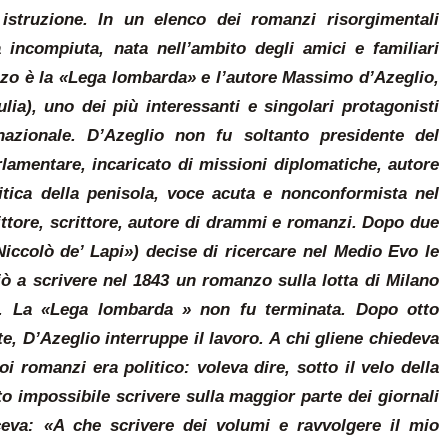
 istruzione. In un elenco dei romanzi risorgimentali
 incompiuta, nata nell’ambito degli amici e familiari
nzo è la «Lega lombarda» e l’autore Massimo d’Azeglio,
lia), uno dei più interessanti e singolari protagonisti
nazionale. D’Azeglio non fu soltanto presidente del
rlamentare, incaricato di missioni diplomatiche, autore
litica della penisola, voce acuta e nonconformista nel
pittore, scrittore, autore di drammi e romanzi. Dopo due
iccolò de’ Lapi») decise di ricercare nel Medio Evo le
iò a scrivere nel 1843 un romanzo sulla lotta di Milano
a. La «Lega lombarda » non fu terminata. Dopo otto
e, D’Azeglio interruppe il lavoro. A chi gliene chiedeva
i romanzi era politico: voleva dire, sotto il velo della
ato impossibile scrivere sulla maggior parte dei giornali
ceva: «A che scrivere dei volumi e ravvolgere il mio