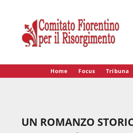
Passa al contenuto principale
Skip to after header navigation
Skip to site footer
Risorgimento Firenze
Il sito del Comitato Fiorentino per il Risorgimento.
Home
Focus
Tribuna
UN ROMANZO STORIC