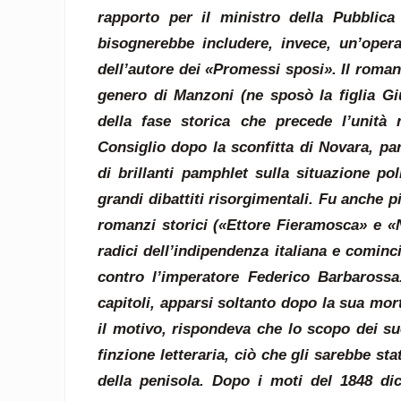
rapporto per il ministro della Pubblica
bisognerebbe includere, invece, un’opera
dell’autore dei «Promessi sposi». Il roma
genero di Manzoni (ne sposò la figlia Giu
della fase storica che precede l’unità 
Consiglio dopo la sconfitta di Novara, pa
di brillanti pamphlet sulla situazione po
grandi dibattiti risorgimentali. Fu anche 
romanzi storici («Ettore Fieramosca» e «N
radici dell’indipendenza italiana e cominc
contro l’imperatore Federico Barbaross
capitoli, apparsi soltanto dopo la sua mort
il motivo, rispondeva che lo scopo dei suo
finzione letteraria, ciò che gli sarebbe st
della penisola. Dopo i moti del 1848 di