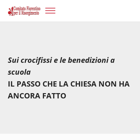
Passa al contenuto principale
Skip to after header navigation
Skip to site footer
Menu
Risorgimento Firenze
Il sito del Comitato Fiorentino per il Risorgimento.
Sui crocifissi e le benedizioni a
scuola
IL PASSO CHE LA CHIESA NON HA
ANCORA FATTO