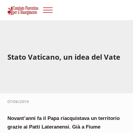
Passa al contenuto principale
Skip to after header navigation
Skip to site footer
Menu
Risorgimento Firenze
Il sito del Comitato Fiorentino per il Risorgimento.
Stato Vaticano, un idea del Vate
07/06/2019
Novant’anni fa il Papa riacquistava un territorio
grazie ai Patti Lateranensi. Già a Fiume