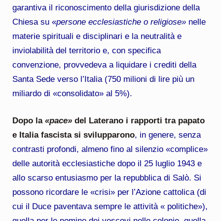
garantiva il riconoscimento della giurisdizione della
Chiesa su «
persone ecclesiastiche o religiose»
nelle
materie spirituali e disciplinari e la neutralità e
inviolabilità del territorio e, con specifica
convenzione, provvedeva a liquidare i crediti della
Santa Sede verso l’Italia (750 milioni di lire più un
miliardo di «consolidato» al 5%).
Dopo la
«pace»
del Laterano i rapporti tra papato
e Italia fascista si svilupparono
, in genere, senza
contrasti profondi, almeno fino al silenzio «complice»
delle autorità ecclesiastiche dopo il 25 luglio 1943 e
allo scarso entusiasmo per la repubblica di Salò. Si
possono ricordare le «crisi» per l’Azione cattolica (di
cui il Duce paventava sempre le attività « politiche»),
quella per le nomine dei vescovi nelle colonie, quella