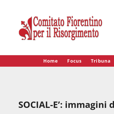
Passa al contenuto principale
Skip to after header navigation
Skip to site footer
Risorgimento Firenze
Il sito del Comitato Fiorentino per il Risorgimento.
Home
Focus
Tribuna
SOCIAL-E’: immagini de