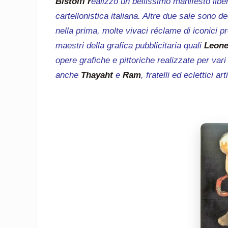
Bistolfi r
ealizzò un bellissimo manifesto liber
cartellonistica italiana. Altre due sale sono de
nella prima, molte vivaci réclame di iconici pr
maestri della grafica pubblicitaria quali
Leone
opere grafiche e pittoriche realizzate per vari 
anche
Thayaht
e
Ram
, fratelli ed eclettici a