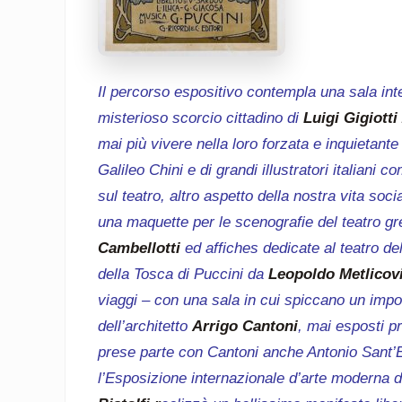
Il percorso espositivo contempla una sala int
misterioso scorcio cittadino di
Luigi Gigiotti
mai più vivere nella loro forzata e inquietant
Galileo Chini e di grandi illustratori italiani 
sul teatro, altro aspetto della nostra vita so
una maquette per le scenografie del teatro g
Cambellotti
ed affiches dedicate al teatro de
della Tosca di Puccini da
Leopoldo Metlicov
viaggi – con una sala in cui spiccano un imp
dell’architetto
Arrigo Cantoni
, mai esposti p
prese parte con Cantoni anche Antonio Sant’El
l’Esposizione internazionale d’arte moderna d