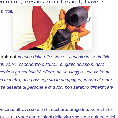
tenimenti, le esposizioni, lo sport, il vivere
città.
archioni
«nasce dalla riflessione su quanto insostituibile
ghi, valori, esperienze culturali, di quale abisso si apra
ccole o grandi felicità offerte da un viaggio, una visita al
un incontro, una passeggiata in campagna, in riva al mare
iazze deserte di persone e di suoni non saranno dimenticate
ocano, attraverso dipinti, sculture, progetti e, soprattutto,
o, le più varie espressioni della vita sociale e culturale del