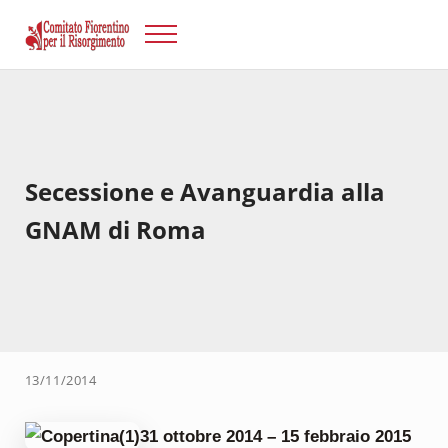
Passa al contenuto principale
Skip to after header navigation
Skip to site footer
Menu
Risorgimento Firenze
Il sito del Comitato Fiorentino per il Risorgimento.
Secessione e Avanguardia alla
GNAM di Roma
13/11/2014
31 ottobre 2014 – 15 febbraio 2015