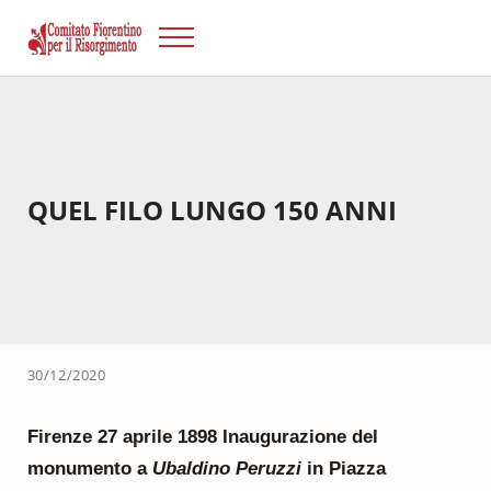
Passa al contenuto principale
Skip to after header navigation
Skip to site footer
Menu
Risorgimento Firenze
Il sito del Comitato Fiorentino per il Risorgimento.
QUEL FILO LUNGO 150 ANNI
30/12/2020
Firenze 27 aprile 1898 Inaugurazione del
monumento a
Ubaldino Peruzzi
in Piazza