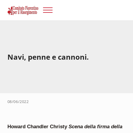
Passa al contenuto principale
Skip to after header navigation
Skip to site footer
Menu
Risorgimento Firenze
Il sito del Comitato Fiorentino per il Risorgimento.
Navi, penne e cannoni.
08/06/2022
Howard Chandler Christy
Scena della firma della