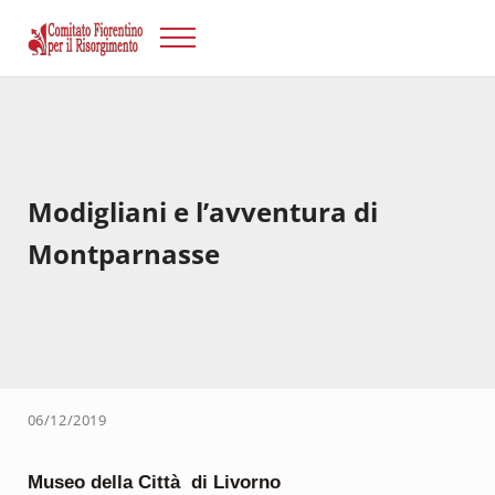
Passa al contenuto principale
Skip to after header navigation
Skip to site footer
Menu
Risorgimento Firenze
Il sito del Comitato Fiorentino per il Risorgimento.
Modigliani e l’avventura di
Montparnasse
06/12/2019
Museo della Città di Livorno