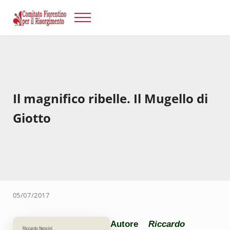
Passa al contenuto principale
Skip to after header navigation
Skip to site footer
Menu
Risorgimento Firenze
Il sito del Comitato Fiorentino per il Risorgimento.
Il magnifico ribelle. Il Mugello di
Giotto
05/07/2017
Autore
Riccardo