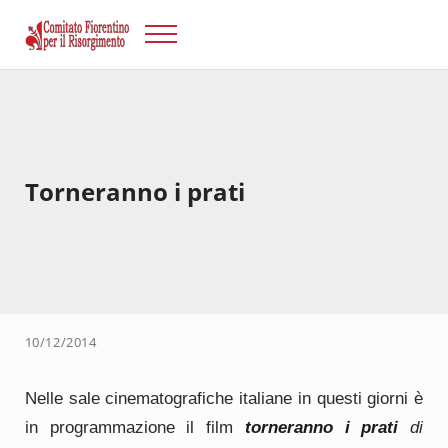
Passa al contenuto principale
Skip to after header navigation
Skip to site footer
Menu
Risorgimento Firenze
Il sito del Comitato Fiorentino per il Risorgimento.
Torneranno i prati
10/12/2014
Nelle sale cinematografiche italiane in questi giorni è
in programmazione il film
torneranno i prati
di