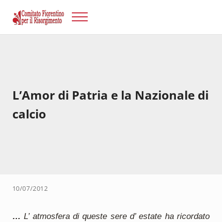
Passa al contenuto principale
Skip to after header navigation
Skip to site footer
Menu
Risorgimento Firenze
Il sito del Comitato Fiorentino per il Risorgimento.
L’Amor di Patria e la Nazionale di
calcio
10/07/2012
…
L’ atmosfera di queste sere d’ estate ha ricordato