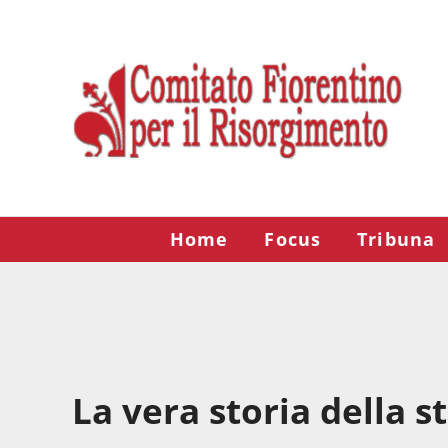
Passa al contenuto principale
Skip to after header navigation
Skip to site footer
Risorgimento Firenze
Il sito del Comitato Fiorentino per il Risorgimento.
Home
Focus
Tribuna
La vera storia della s