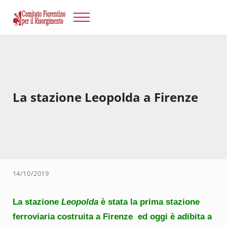
Passa al contenuto principale
Skip to after header navigation
Skip to site footer
Menu
Risorgimento Firenze
Il sito del Comitato Fiorentino per il Risorgimento.
La stazione Leopolda a Firenze
14/10/2019
La stazione
Leopolda
è stata la prima stazione
ferroviaria costruita a Firenze ed oggi è adibita a