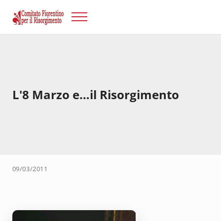
Passa al contenuto principale
Skip to after header navigation
Skip to site footer
Menu
Risorgimento Firenze
Il sito del Comitato Fiorentino per il Risorgimento.
L'8 Marzo e…il Risorgimento
09/03/2011