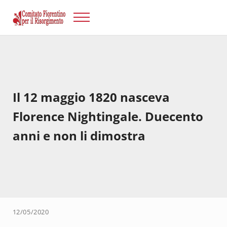
Passa al contenuto principale
Skip to after header navigation
Skip to site footer
Menu
Risorgimento Firenze
Il sito del Comitato Fiorentino per il Risorgimento.
Il 12 maggio 1820 nasceva
Florence Nightingale. Duecento
anni e non li dimostra
12/05/2020