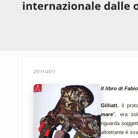
internazionale dalle o
27/11/2011
Il libro di Fabio
Gilliatt
, il pro
mare
”, era so
riguarda soggetti
altrettante è sv