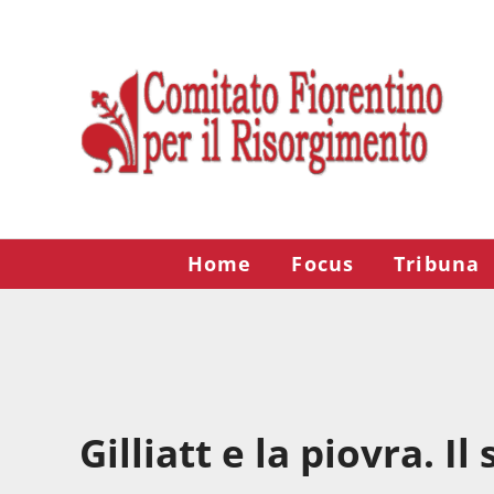
Passa al contenuto principale
Skip to after header navigation
Skip to site footer
Risorgimento Firenze
Il sito del Comitato Fiorentino per il Risorgimento.
Home
Focus
Tribuna
Gilliatt e la piovra. I