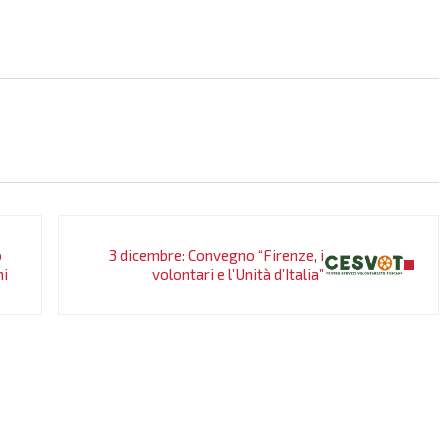
Post successivo:
o
3 dicembre: Convegno “Firenze, i
ni
volontari e l’Unità d’Italia”