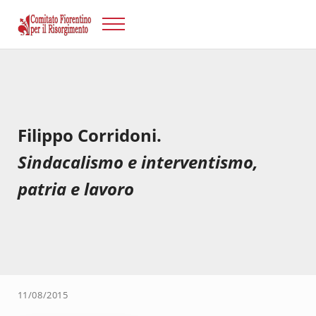
Passa al contenuto principale
Skip to after header navigation
Skip to site footer
Menu
Risorgimento Firenze
Il sito del Comitato Fiorentino per il Risorgimento.
Filippo Corridoni.
Sindacalismo e interventismo,
patria e lavoro
11/08/2015