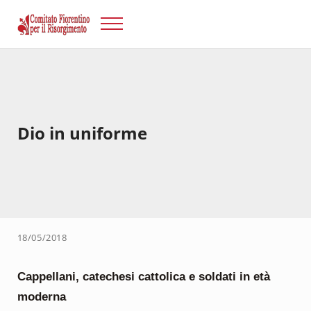
Passa al contenuto principale
Skip to after header navigation
Skip to site footer
Menu
Risorgimento Firenze
Il sito del Comitato Fiorentino per il Risorgimento.
Dio in uniforme
18/05/2018
Cappellani, catechesi cattolica e soldati in età
moderna