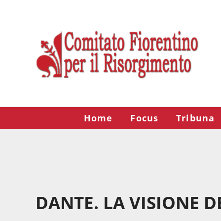
Passa al contenuto principale
Skip to after header navigation
Skip to site footer
Risorgimento Firenze
Il sito del Comitato Fiorentino per il Risorgimento.
Home
Focus
Tribuna
DANTE. LA VISIONE D