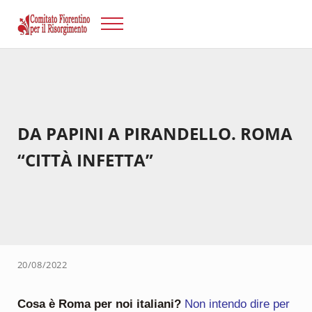
Passa al contenuto principale
Skip to after header navigation
Skip to site footer
Menu
Risorgimento Firenze
Il sito del Comitato Fiorentino per il Risorgimento.
DA PAPINI A PIRANDELLO. ROMA
“CITTÀ INFETTA”
20/08/2022
Cosa è Roma per noi italiani?
Non intendo dire per