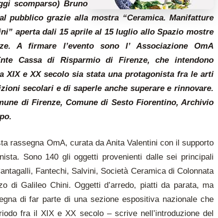
(oggi scomparso) Bruno
e al pubblico grazie alla mostra “Ceramica. Manifatture
i” aperta dali 15 aprile al 15 luglio allo Spazio mostre
nze. A firmare l’evento sono l’ Associazione OmA
’Ente Cassa di Risparmio di Firenze, che intendono
a XIX e XX secolo sia stata una protagonista fra le arti
dizioni secolari e di saperle anche superare e rinnovare.
mune di Firenze, Comune di Sesto Fiorentino, Archivio
po.
ta rassegna OmA, curata da Anita Valentini con il supporto
nista. Sono 140 gli oggetti provenienti dalle sei principali
Cantagalli, Fantechi, Salvini, Società Ceramica di Colonnata
 di Galileo Chini. Oggetti d’arredo, piatti da parata, ma
egna di far parte di una sezione espositiva nazionale che
eriodo fra il XIX e XX secolo – scrive nell’introduzione del