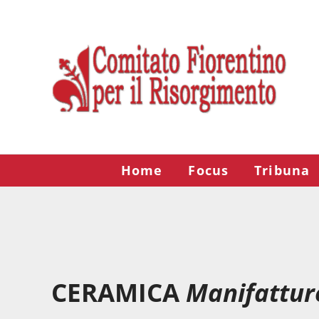
Passa al contenuto principale
Skip to after header navigation
Skip to site footer
Risorgimento Firenze
Il sito del Comitato Fiorentino per il Risorgimento.
Home
Focus
Tribuna
CERAMICA
Manifattur