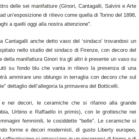
tro delle sei manifatture (Ginori, Cantagalli, Salvini e Arte
d un’esposizione di rilievo come quella di Torino del 1898,
hi a quelli oggi alla nostra attenzione”.
ella Cantagalli anche detto vaso del ‘sindaco’ trovandosi un
spitato nello studio del sindaco di Firenze, con decoro del
e della manifattura Ginori tra gli altri è presente un vaso su
tti su fondo blu che vanta in rilievo la presenza di una
potrà ammirare uno oblungo in terraglia con decoro che sul
ie” dettaglio dell’allegoria la primavera del Botticelli.
e e nei decori, le ceramiche che si rifanno alla grande
bbia, Urbino e Raffaello in primis), con le grottesche nei
 immagini femminili, le cosiddette “belle”. Le ceramiche si
ndo forme e decori modernisti, di gusto Liberty europeo,
raffinatissime si intrecciano in un rincorrersi di forme e di