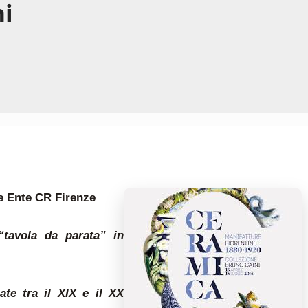
ni
re Ente CR Firenze
“tavola da parata” in
ate tra il XIX e il XX