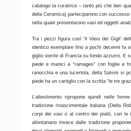
catalogo la curatrice – tanto più che ben quat
della Ceramica) parteciparono con successo a
nella quale presentarono vasi ed oggetti analog
Tra i pezzi figura così ‘Il Vaso dei Gigli’ d
identico esemplare fino a pochi decenni fa o
giglio sterile di Francia su fondo azzurro. E s
piede e manici a “ramages” con foglie e fru
ranocchia e una lucertola, della Salvini si 
piede ha un cartiglio con la scritta “le tre graz
L’allestimento ripropone quindi nelle form
tradizione rinascimentale italiana (Della Ro
corpi dei vasi o al centro dei piatti, con le
allontanano invece dalle tradizione propone
dove elementi zoomorfi e fitomorfi e immagini 