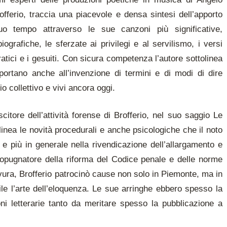
offerio, traccia una piacevole e densa sintesi dell’apporto
suo tempo attraverso le sue canzoni più significative,
ografiche, le sferzate ai privilegi e al servilismo, i versi
ocratici e i gesuiti. Con sicura competenza l’autore sottolinea
e portano anche all’invenzione di termini e di modi di dire
io collettivo e vivi ancora oggi.
tore dell’attività forense di Brofferio, nel suo saggio Le
linea le novità procedurali e anche psicologiche che il noto
 e più in generale nella rivendicazione dell’allargamento e
o propugnatore della riforma del Codice penale e delle norme
avura, Brofferio patrocinò cause non solo in Piemonte, ma in
bile l’arte dell’eloquenza. Le sue arringhe ebbero spesso la
ioni letterarie tanto da meritare spesso la pubblicazione a