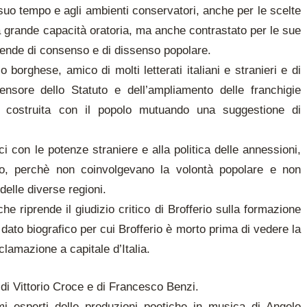
 suo tempo e agli ambienti conservatori, anche per le scelte
a grande capacità oratoria, ma anche contrastato per le sue
cende di consenso e di dissenso popolare.
borghese, amico di molti letterati italiani e stranieri e di
fensore dello Statuto e dell’ampliamento delle franchigie
alia costruita con il popolo mutuando una suggestione di
i con le potenze straniere e alla politica delle annessioni,
co, perchè non coinvolgevano la volontà popolare e non
 delle diverse regioni.
he riprende il giudizio critico di Brofferio sulla formazione
l dato biografico per cui Brofferio è morto prima di vedere la
lamazione a capitale d’Italia.
 di Vittorio Croce e di Francesco Benzi.
i esperti delle produzioni poetiche in musica di Angelo