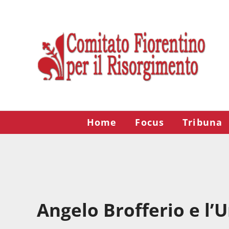
Passa al contenuto principale
Skip to after header navigation
Skip to site footer
Risorgimento Firenze
Il sito del Comitato Fiorentino per il Risorgimento.
Home
Focus
Tribuna
Angelo Brofferio e l’