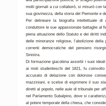
molti giornali a cui collaborò, si misurò con l
sua giovinezza, della storia del Piemonte e d
Per delineare la biografia intellettuale d
conduttore le sue appassionate battaglie al fi
piena attuazione dello Statuto e dei diritti in
delle minoranze religiose, l’abolizione dell
correnti democratiche del pensiero risor
Sinistra.
Di formazione giacobina assorbì i suoi ideali 
ai moti studenteschi del 1821, fu coinvolto 
accusato di delazione con dolorose consegu
mazziniani, e scelse di esprimere il suo slanc
diretti al popolo, nelle aule di tribunale per 
nel Parlamento Subalpino, dove si caratterizz
al potere temporale della chiesa, che consider