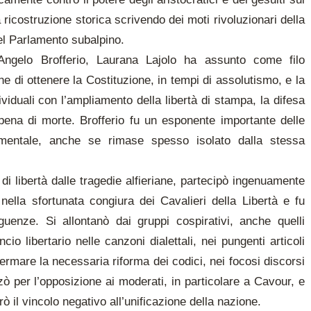
a ricostruzione storica scrivendo dei moti rivoluzionari della
el Parlamento subalpino.
i Angelo Brofferio, Laurana Lajolo ha assunto come filo
ne di ottenere la Costituzione, in tempi di assolutismo, e la
dividuali con l’ampliamento della libertà di stampa, la difesa
a pena di morte. Brofferio fu un esponente importante delle
gimentale, anche se rimase spesso isolato dalla stessa
di libertà dalle tragedie alfieriane, partecipò ingenuamente
nella sfortunata congiura dei Cavalieri della Libertà e fu
enze. Si allontanò dai gruppi cospirativi, anche quelli
io libertario nelle canzoni dialettali, nei pungenti articoli
affermare la necessaria riforma dei codici, nei focosi discorsi
ò per l’opposizione ai moderati, in particolare a Cavour, e
ò il vincolo negativo all’unificazione della nazione.