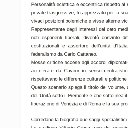
Personalità eclettica e eccentrica rispetto al
private trasgressive, fu apprezzato per la su
vivaci posizioni polemiche e visse alterne vi
Rappresentante degli interessi del ceto medio 
noti esponenti liberali, diventò convinto di
costituzionali e assertore dell’unità d’It
federalismo da Carlo Cattaneo.
Mosse critiche accese agli accordi diplomatic
accelerate da Cavour in senso centralisti
rispettavano le differenze culturali e politiche
Questo scenario spiega il titolo del volume, c
dell’Unità sotto il Piemonte e che sottolinea i
liberazione di Venezia e di Roma e la sua proc
Corredano la biografia due saggi specialistici
Lo studioso Vittorio Croce, uno dei massim