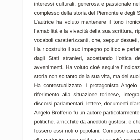
interessi culturali, generosa e passionale nell
complesso della storia del Piemonte e degli Sta
L’autrice ha voluto mantenere il tono ironic
l’amabilità e la vivacità della sua scrittura,
vocaboli caratterizzanti, che, seppur desueti,
Ha ricostruito il suo impegno politico e parlam
dagli Stati stranieri, accettando l’ottica 
avvenimenti. Ha voluto cioè seguire l’indica
storia non soltanto della sua vita, ma dei suoi
Ha contestualizzato il protagonista Angelo 
riferimento alla situazione torinese, integr
discorsi parlamentari, lettere, documenti d’arc
Angelo Brofferio fu un autore particolarmente 
politiche, arricchite da aneddoti gustosi, e c
fossero essi noti o popolani. Compose canzoni
alla partecipazione politica, si scagliò polemi