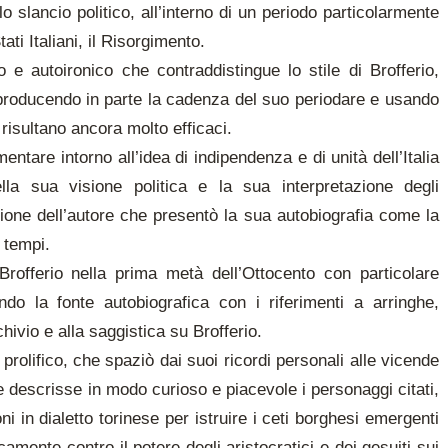
o slancio politico, all’interno di un periodo particolarmente
ti Italiani, il Risorgimento.
o e autoironico che contraddistingue lo stile di Brofferio,
 riproducendo in parte la cadenza del suo periodare e usando
 risultano ancora molto efficaci.
entare intorno all’idea di indipendenza e di unità dell’Italia
della sua visione politica e la sua interpretazione degli
zione dell’autore che presentò la sua autobiografia come la
 tempi.
Brofferio nella prima metà dell’Ottocento con particolare
ando la fonte autobiografica con i riferimenti a arringhe,
hivio e alla saggistica su Brofferio.
prolifico, che spaziò dai suoi ricordi personali alle vicende
he descrisse in modo curioso e piacevole i personaggi citati,
 in dialetto torinese per istruire i ceti borghesi emergenti
camente contro il potere degli aristocratici e dei gesuiti sui