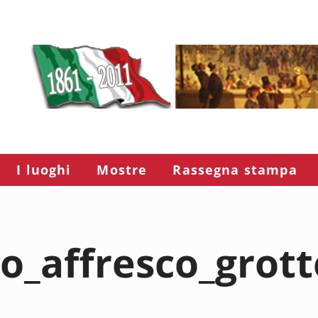
I luoghi
Mostre
Rassegna stampa
ino_affresco_grot