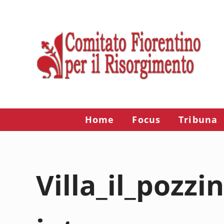
Passa al contenuto principale
Skip to after header navigation
Skip to site footer
Risorgimento Firenze
Il sito del Comitato Fiorentino per il Risorgimento.
Home
Focus
Tribuna
Villa_il_pozz