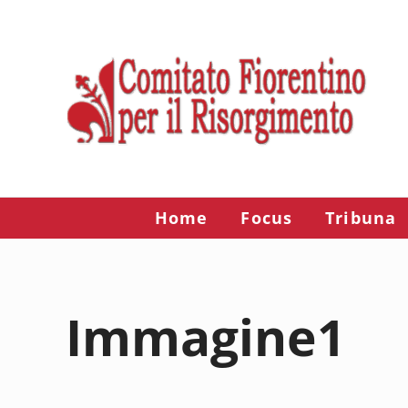
Passa al contenuto principale
Skip to after header navigation
Skip to site footer
Risorgimento Firenze
Il sito del Comitato Fiorentino per il Risorgimento.
Home
Focus
Tribuna
Immagine1