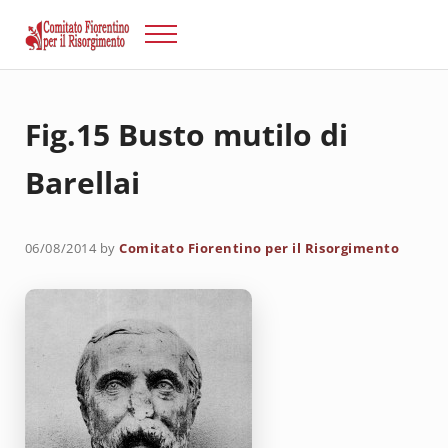
Passa al contenuto principale
Skip to after header navigation
Skip to site footer
Menu
Risorgimento Firenze
Il sito del Comitato Fiorentino per il Risorgimento.
Fig.15 Busto mutilo di
Barellai
06/08/2014
by
Comitato Fiorentino per il Risorgimento