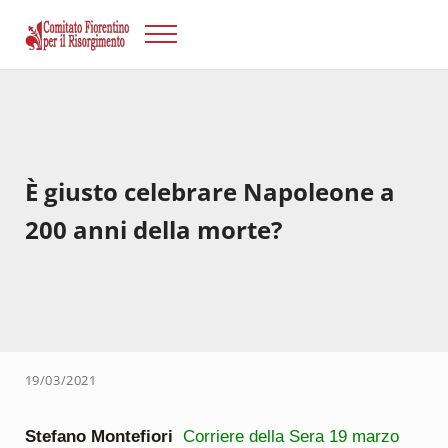
Passa al contenuto principale
Skip to after header navigation
Skip to site footer
Menu
Risorgimento Firenze
Il sito del Comitato Fiorentino per il Risorgimento.
È giusto celebrare Napoleone a
200 anni della morte?
19/03/2021
Stefano Montefiori
Corriere della Sera 19 marzo