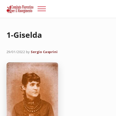
Passa al contenuto principale
Skip to after header navigation
Skip to site footer
Menu
Risorgimento Firenze
Il sito del Comitato Fiorentino per il Risorgimento.
1-Giselda
29/01/2022
by
Sergio Casprini