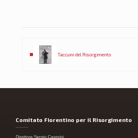
Post precedente:
Taccuini del Risorgimento
Comitato Fiorentino per il Risorgimento
Direttore Sergio Casprini