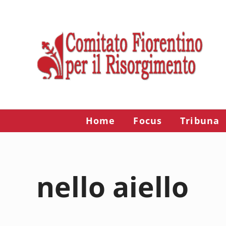
Passa al contenuto principale
Skip to after header navigation
Skip to site footer
Risorgimento Firenze
Il sito del Comitato Fiorentino per il Risorgimento.
Home
Focus
Tribuna
nello aiello