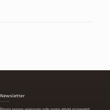
Newsletter
Rimani sempre aggiornato sulle nostre attività iscrivendoti