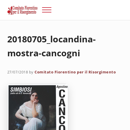
Passa al contenuto principale
Skip to after header navigation
Skip to site footer
Menu
Risorgimento Firenze
Il sito del Comitato Fiorentino per il Risorgimento.
20180705_locandina-
mostra-cancogni
27/07/2018
by
Comitato Fiorentino per il Risorgimento