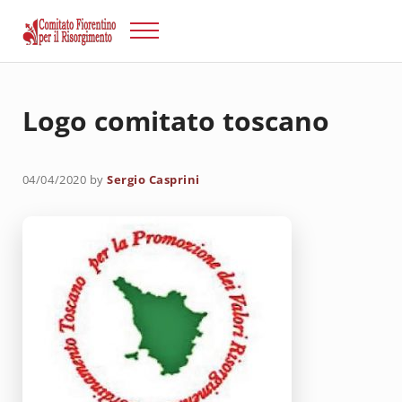
Passa al contenuto principale
Skip to after header navigation
Skip to site footer
Menu
Risorgimento Firenze
Il sito del Comitato Fiorentino per il Risorgimento.
Logo comitato toscano
04/04/2020
by
Sergio Casprini