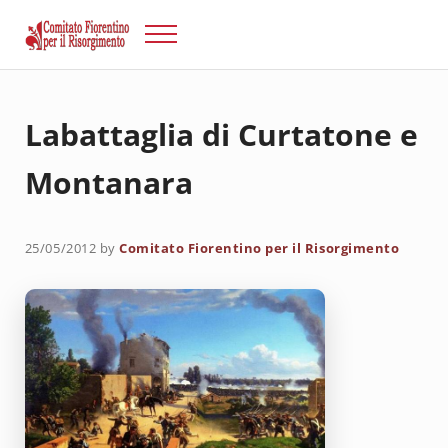
Passa al contenuto principale
Skip to after header navigation
Skip to site footer
Menu
Risorgimento Firenze
Il sito del Comitato Fiorentino per il Risorgimento.
Labattaglia di Curtatone e
Montanara
25/05/2012
by
Comitato Fiorentino per il Risorgimento