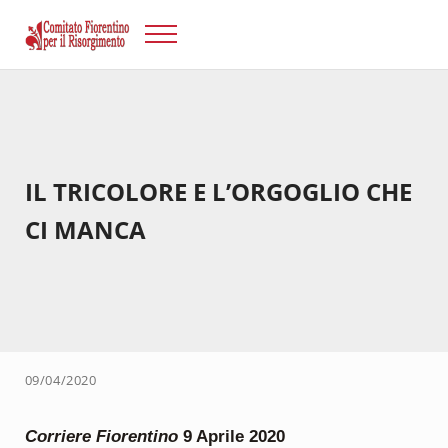
Passa al contenuto principale
Skip to after header navigation
Skip to site footer
Menu
Risorgimento Firenze
Il sito del Comitato Fiorentino per il Risorgimento.
IL TRICOLORE E L’ORGOGLIO CHE
CI MANCA
09/04/2020
Corriere Fiorentino
9 Aprile 2020